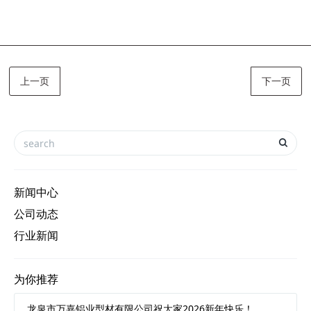
上一页
下一页
新闻中心
公司动态
行业新闻
为你推荐
龙泉市万嘉铝业型材有限公司祝大家2026新年快乐！