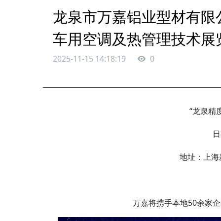
龙泉市万嘉铝业型材有限公
车用空调及热管理技术展
2025-11-15 14:18:19
0
“龙泉精
日
地址：上海
万嘉将携手本地50余家