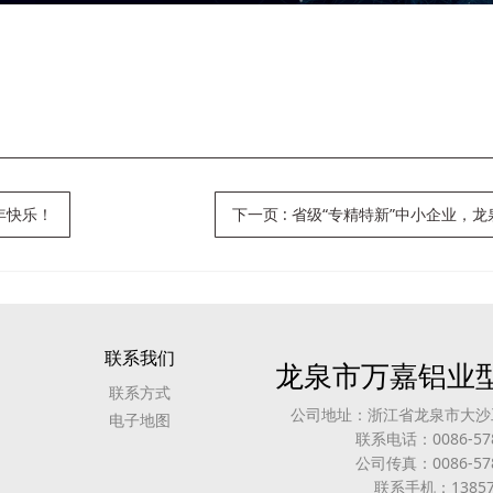
年快乐！
下一页
: 省级“专精特新”中小企业，龙
联系我们
龙泉市万嘉铝业
联系方式
公司地址：浙江省龙泉市大沙
电子地图
联系电话：0086-578
公司传真：0086-578
联系手机：13857