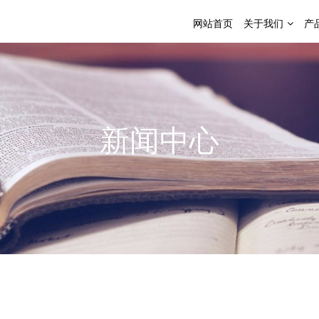
网站首页
关于我们
产
新闻中心