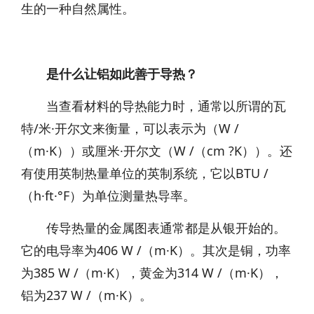
生的一种自然属性。
是什么让铝如此善于导热？
当查看材料的导热能力时，通常以所谓的瓦
特/米·开尔文来衡量，可以表示为（W /
（m·K））或厘米·开尔文（W /（cm ?K））。还
有使用英制热量单位的英制系统，它以BTU /
（h·ft·°F）为单位测量热导率。
传导热量的金属图表通常都是从银开始的。
它的电导率为406 W /（m·K）。其次是铜，功率
为385 W /（m·K），黄金为314 W /（m·K），
铝为237 W /（m·K）。