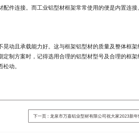
材配件连接。而工业铝型材框架常常使用的便是内置连接
。
不晃动且承载能力好。这与框架铝型材的质量及整体框架
期定制方案时，记得选用合理的铝型材型号及合理的框架
否松动。
下一页
: 龙泉市万嘉铝业型材有限公司祝大家2023新