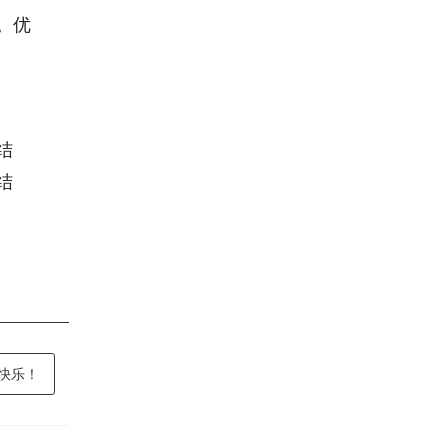
。优
结
结
年快乐！