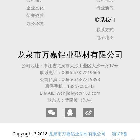
企业文化
行业新闻
荣誉资质
联系我们
办公环境
联系方式
电子地图
龙泉市万嘉铝业型材有限公司
公司地址：浙江省龙泉市大沙工业区大沙一路17号
联系电话：0086-578-7219666
公司传真：0086-578-7219898
联系手机：13857056343
E-MAIL: wanjialvye@163.com
联系人：曹隆波（先生)
Copyright ? 2018
龙泉市万嘉铝业型材有限公司
浙ICP备