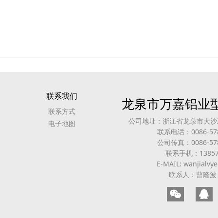
联系我们
龙泉市万嘉铝业
联系方式
公司地址：浙江省龙泉市大沙
电子地图
联系电话：0086-578
公司传真：0086-578
联系手机：13857
E-MAIL: wanjialv
联系人：曹隆波