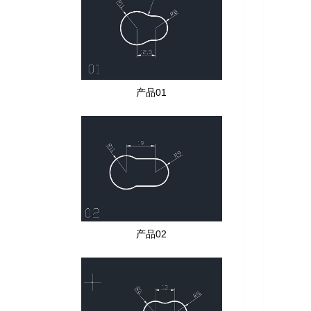
产品01
产品02