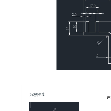
为您推荐
详