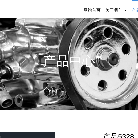
网站首页
关于我们
产
产品中心
产品5328