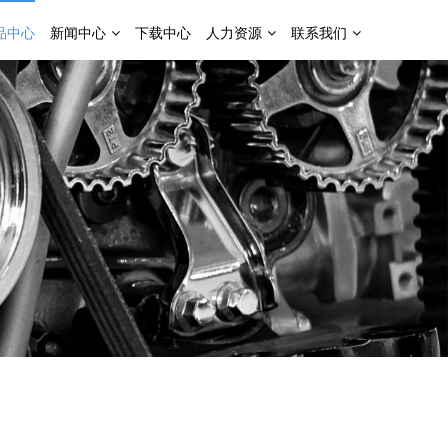
品中心
新闻中心
下载中心
人力资源
联系我们