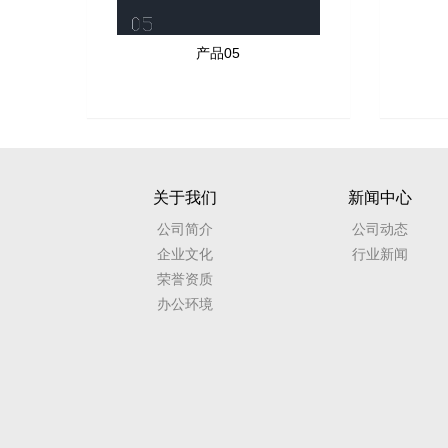
产品05
关于我们
新闻中心
公司简介
公司动态
企业文化
行业新闻
荣誉资质
办公环境