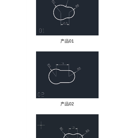
产品01
产品02