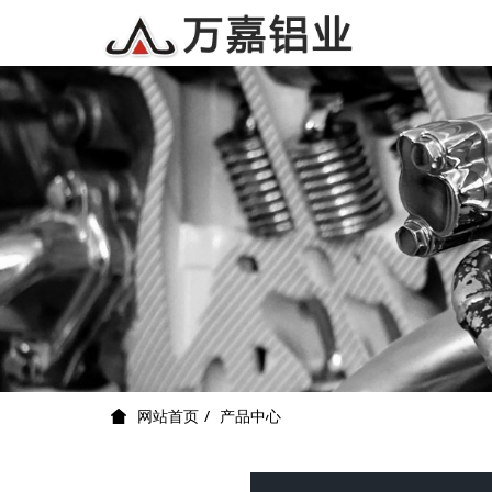
产品中心
网站首页