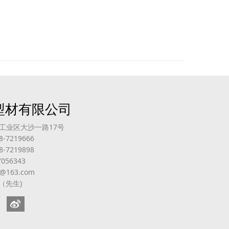
型材有限公司
工业区大沙一路17号
-7219666
-7219898
056343
ye@163.com
（先生)