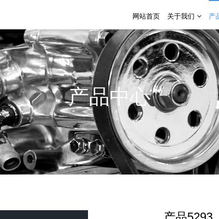
网站首页
关于我们
产
产品中心
产品5293