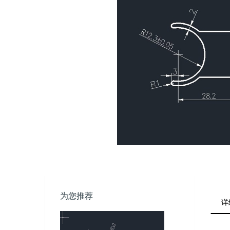
为您推荐
详