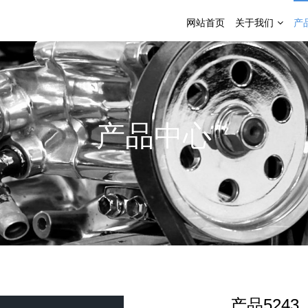
网站首页
关于我们
产
产品中心
产品5243