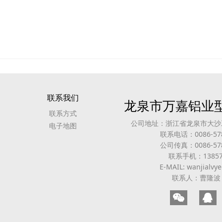
联系我们
龙泉市万嘉铝业
联系方式
公司地址：浙江省龙泉市大沙
电子地图
联系电话：0086-578
公司传真：0086-578
联系手机：13857
E-MAIL: wanjialv
联系人：曹隆波