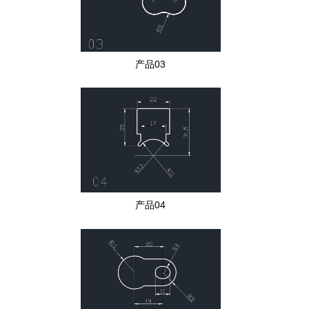
产品03
产品04