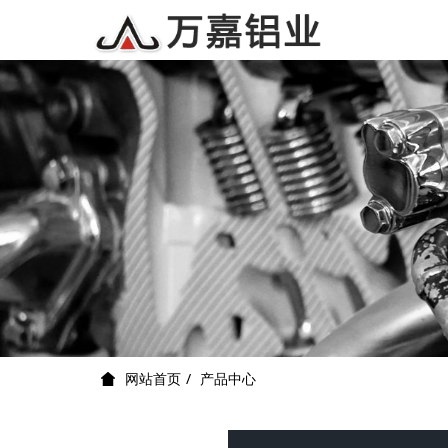
产品中心
网站首页