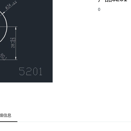
0
细信息