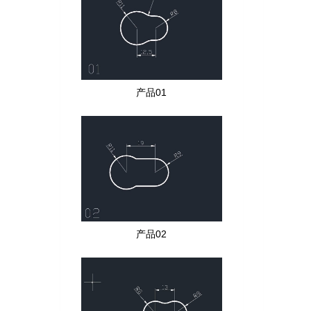
产品01
产品02