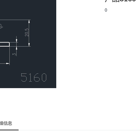
0
细信息