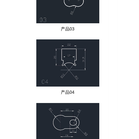
产品03
产品04