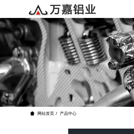
产品中心
网站首页