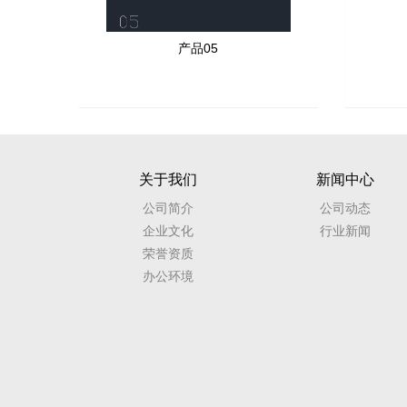
产品05
关于我们
新闻中心
公司简介
公司动态
企业文化
行业新闻
荣誉资质
办公环境