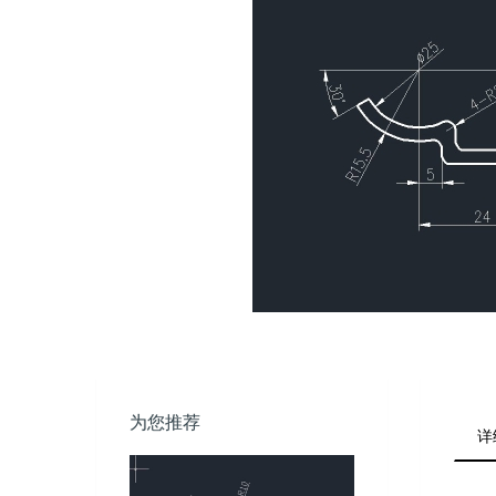
为您推荐
详