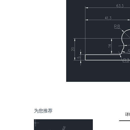
为您推荐
详