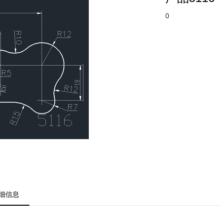
0
细信息