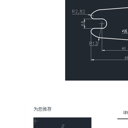
为您推荐
详