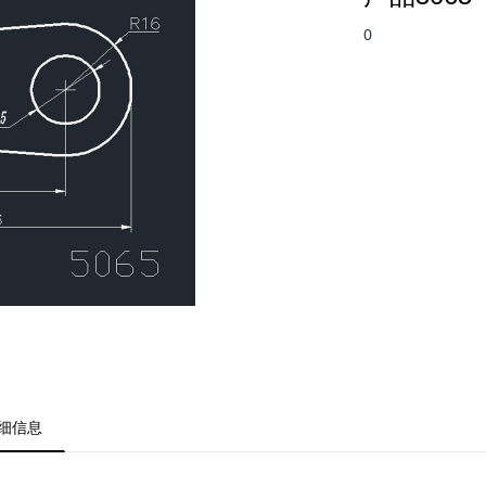
0
细信息