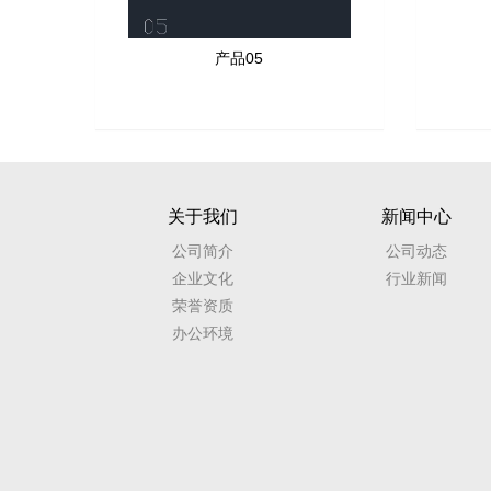
产品05
关于我们
新闻中心
公司简介
公司动态
企业文化
行业新闻
荣誉资质
办公环境