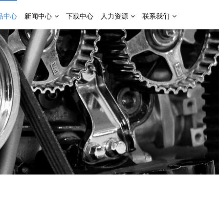
品中心
新闻中心
下载中心
人力资源
联系我们