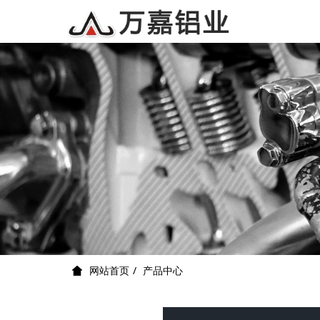
产品中心
网站首页