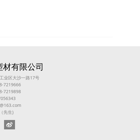
型材有限公司
工业区大沙一路17号
-7219666
-7219898
056343
ye@163.com
（先生)