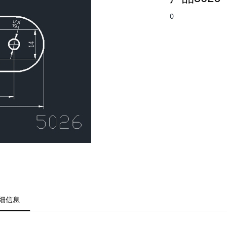
0
细信息