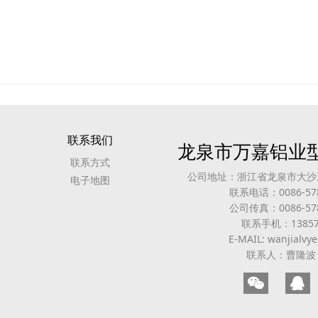
联系我们
龙泉市万嘉铝业
联系方式
公司地址：浙江省龙泉市大沙
电子地图
联系电话：0086-578
公司传真：0086-578
联系手机：13857
E-MAIL: wanjialv
联系人：曹隆波