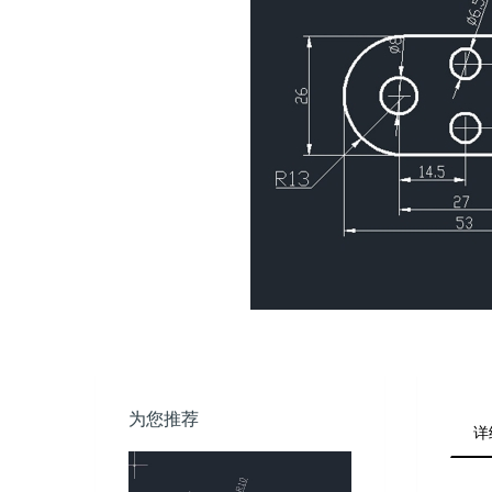
为您推荐
详