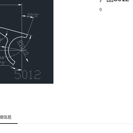
0
细信息