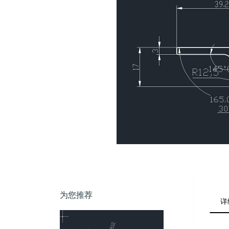
为您推荐
详