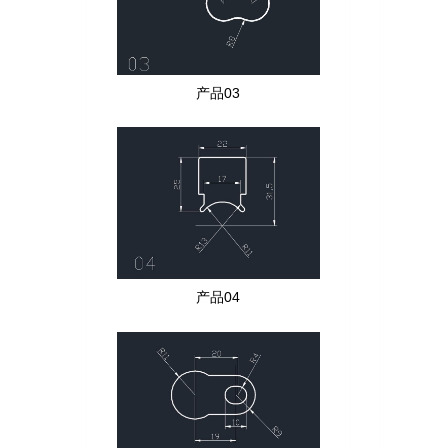
产品03
产品04