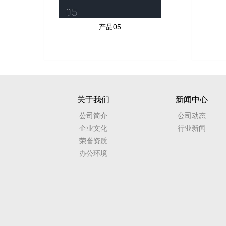
产品05
关于我们
新闻中心
公司简介
公司动态
企业文化
行业新闻
荣誉资质
办公环境