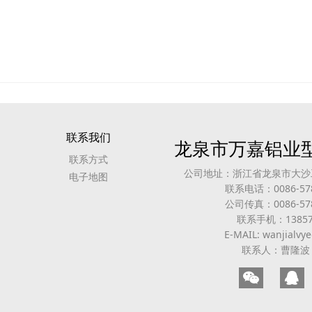
联系我们
龙泉市万嘉铝业
联系方式
公司地址：浙江省龙泉市大沙
电子地图
联系电话：0086-578
公司传真：0086-578
联系手机：13857
E-MAIL: wanjialv
联系人：曹隆波