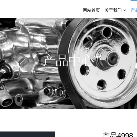
网站首页
关于我们
产
产品中心
产品4998