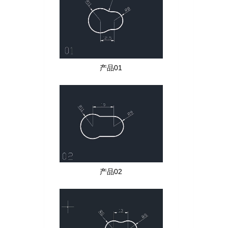
产品01
产品02