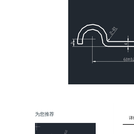
为您推荐
详