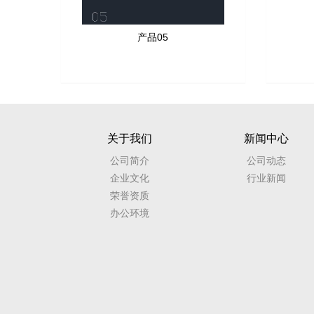
产品05
关于我们
新闻中心
公司简介
公司动态
企业文化
行业新闻
荣誉资质
办公环境