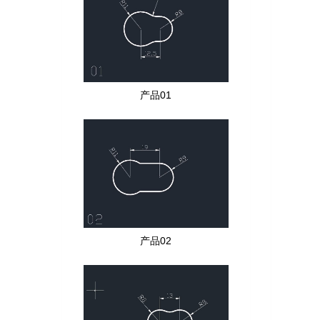
产品01
产品02