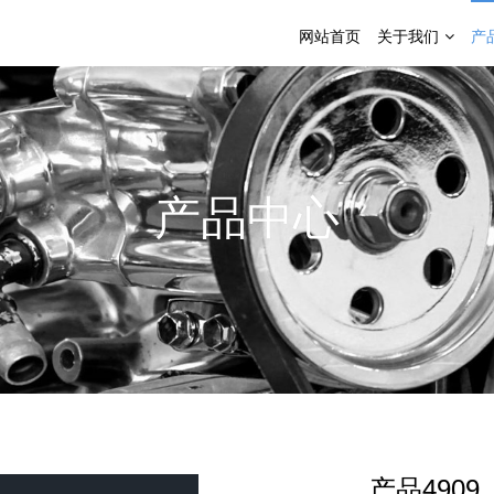
网站首页
关于我们
产
产品中心
产品4909