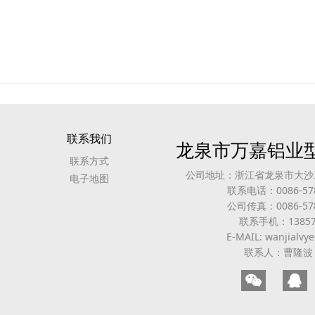
联系我们
龙泉市万嘉铝业
联系方式
公司地址：浙江省龙泉市大沙
电子地图
联系电话：0086-578
公司传真：0086-578
联系手机：13857
E-MAIL: wanjialv
联系人：曹隆波