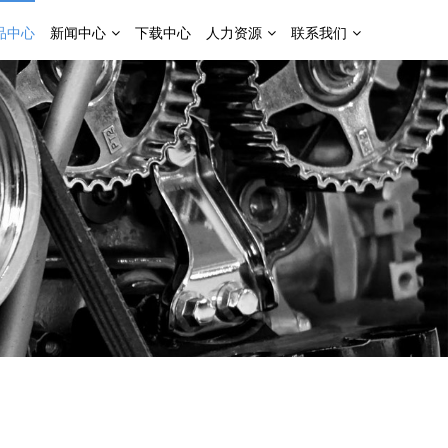
品中心
新闻中心
下载中心
人力资源
联系我们