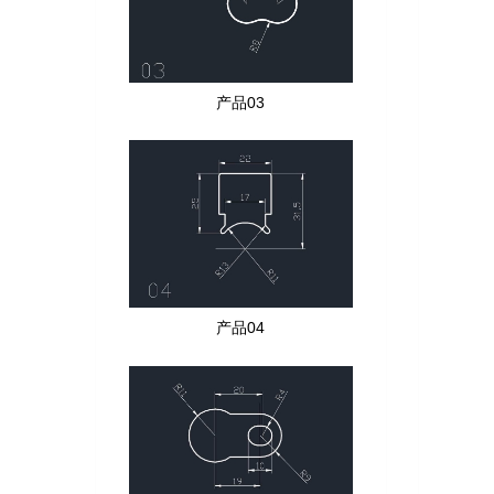
产品03
产品04