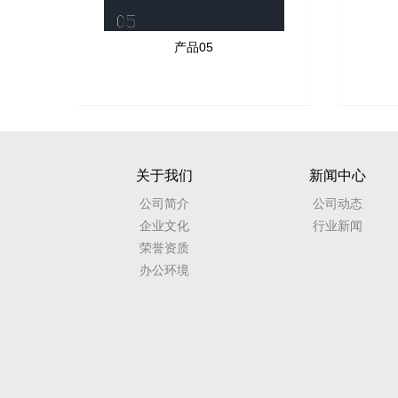
产品05
关于我们
新闻中心
公司简介
公司动态
企业文化
行业新闻
荣誉资质
办公环境