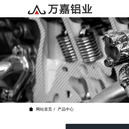
产品中心
网站首页