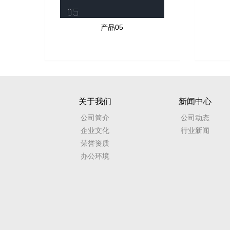
产品05
关于我们
新闻中心
公司简介
公司动态
企业文化
行业新闻
荣誉资质
办公环境