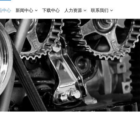
品中心
新闻中心
下载中心
人力资源
联系我们