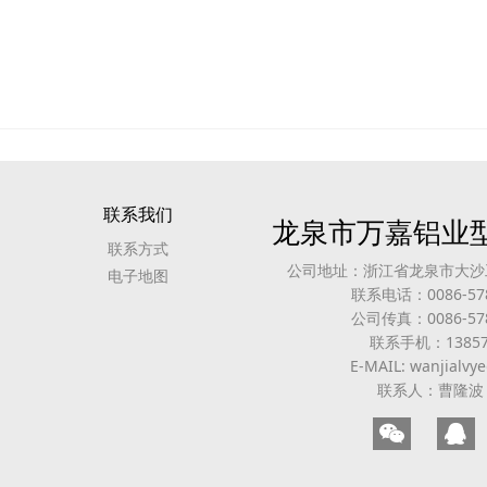
联系我们
龙泉市万嘉铝业
联系方式
公司地址：浙江省龙泉市大沙
电子地图
联系电话：0086-578
公司传真：0086-578
联系手机：13857
E-MAIL: wanjialv
联系人：曹隆波