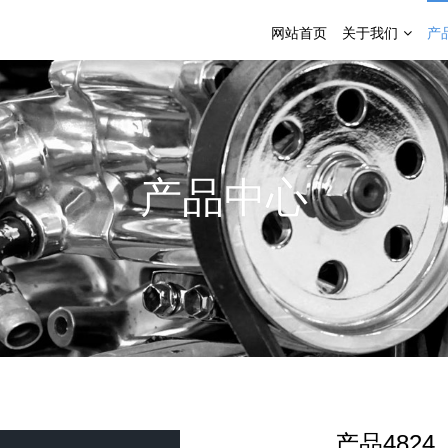
网站首页
关于我们
产
产品中心
产品4824