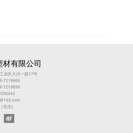
型材有限公司
工业区大沙一路17号
-7219666
-7219898
056343
ye@163.com
（先生)