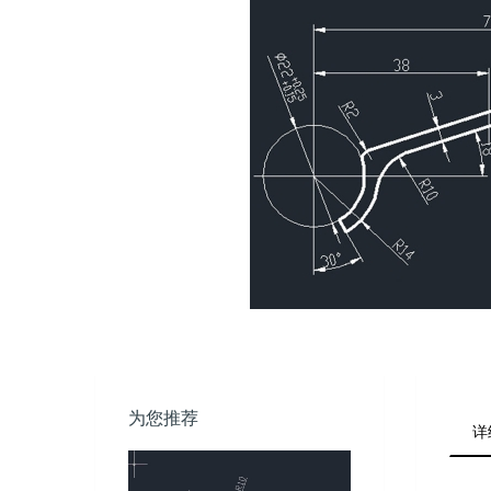
为您推荐
详