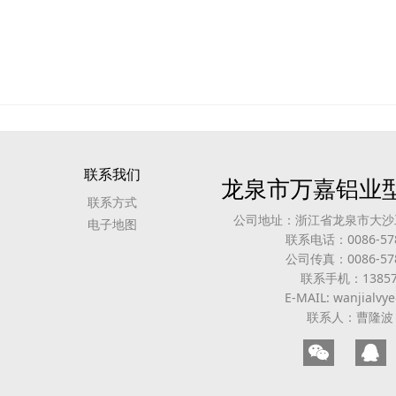
联系我们
龙泉市万嘉铝业
联系方式
公司地址：浙江省龙泉市大沙
电子地图
联系电话：0086-578
公司传真：0086-578
联系手机：13857
E-MAIL: wanjialv
联系人：曹隆波