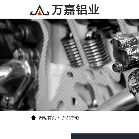
产品中心
网站首页