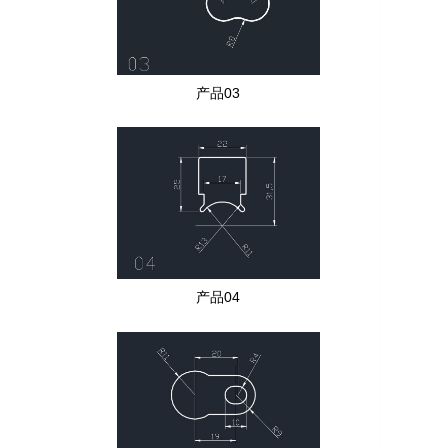
产品03
产品04