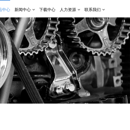
品中心
新闻中心
下载中心
人力资源
联系我们