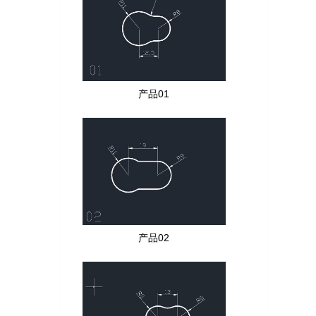
产品01
产品02