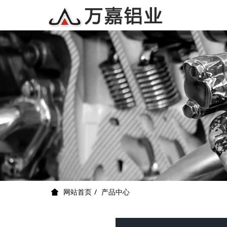
产品中心
网站首页