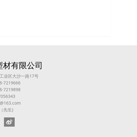
型材有限公司
工业区大沙一路17号
-7219666
-7219898
056343
ye@163.com
（先生)