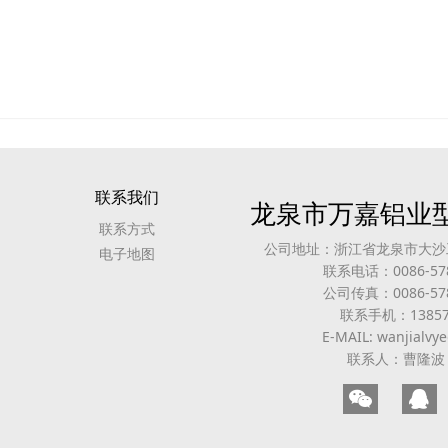
联系我们
龙泉市万嘉铝业
联系方式
公司地址：浙江省龙泉市大沙
电子地图
联系电话：0086-578
公司传真：0086-578
联系手机：13857
E-MAIL: wanjialv
联系人：曹隆波