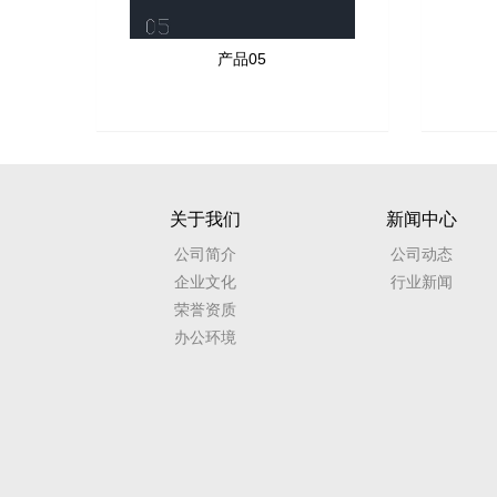
产品05
关于我们
新闻中心
公司简介
公司动态
企业文化
行业新闻
荣誉资质
办公环境