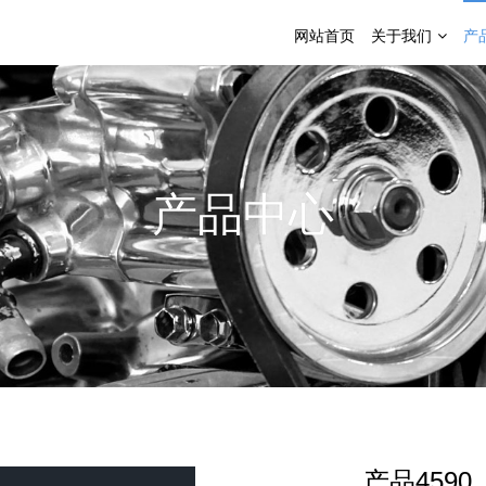
网站首页
关于我们
产
产品中心
产品4590