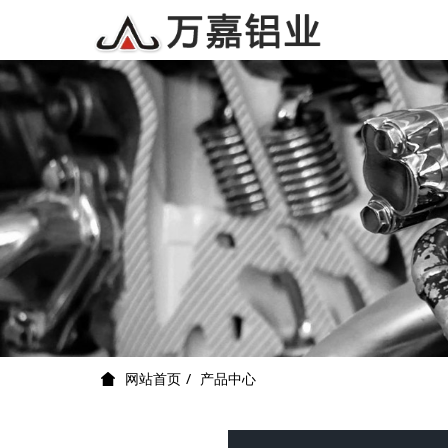
产品中心
网站首页