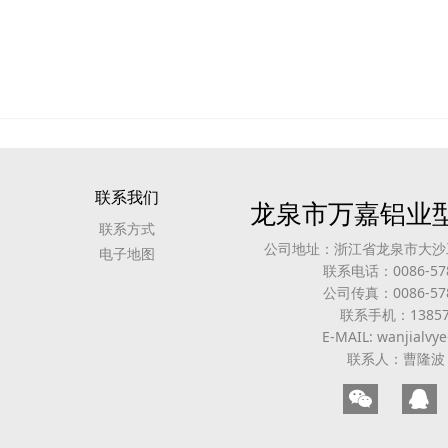
联系我们
龙泉市万嘉铝业
联系方式
公司地址：浙江省龙泉市大沙
电子地图
联系电话：0086-578
公司传真：0086-578
联系手机：13857
E-MAIL: wanjialv
联系人：曹隆波