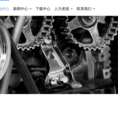
品中心
新闻中心
下载中心
人力资源
联系我们