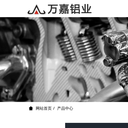
产品中心
网站首页