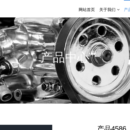
网站首页
关于我们
产
产品中心
产品4586