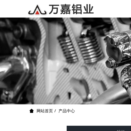
产品中心
网站首页