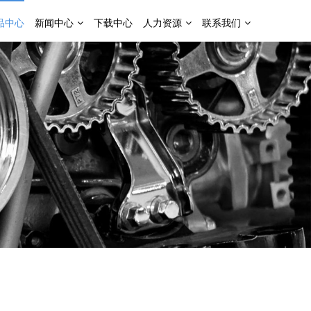
品中心
新闻中心
下载中心
人力资源
联系我们