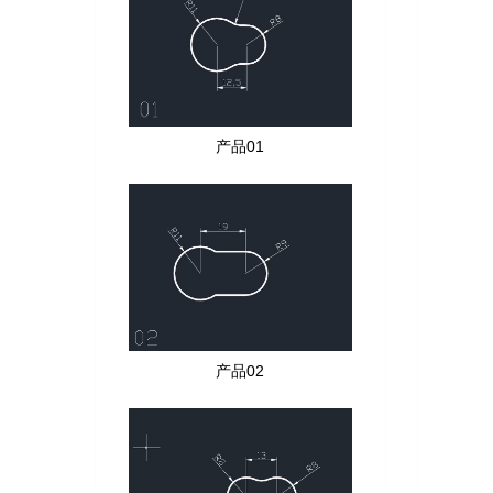
产品01
产品02