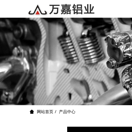
产品中心
网站首页