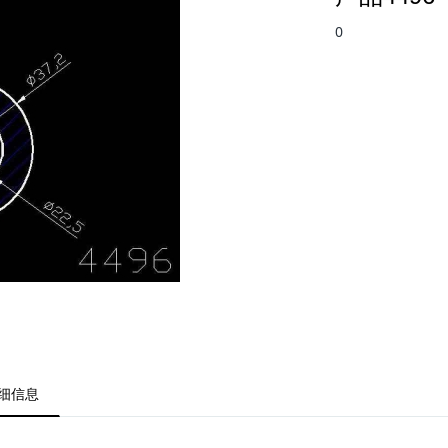
0
细信息