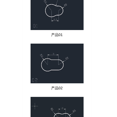
产品01
产品02