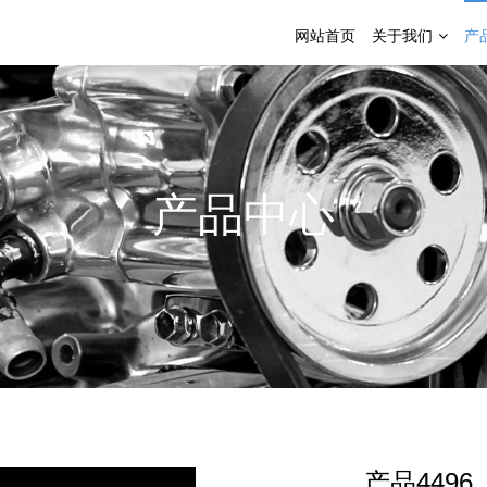
网站首页
关于我们
产
产品中心
产品4496