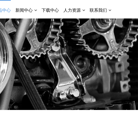
品中心
新闻中心
下载中心
人力资源
联系我们