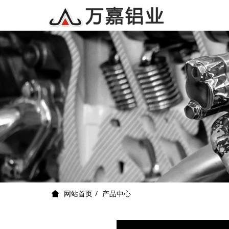
产品中心
网站首页