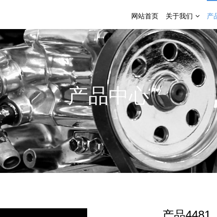
网站首页
关于我们
产
产品中心
产品4481