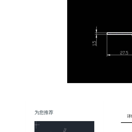
为您推荐
详