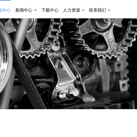
品中心
新闻中心
下载中心
人力资源
联系我们