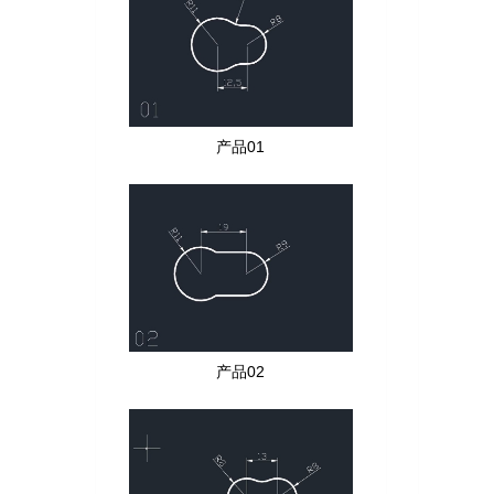
产品01
产品02