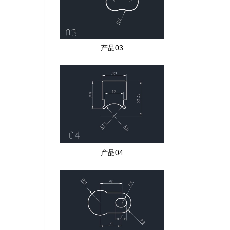
产品03
产品04