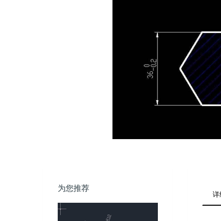
为您推荐
详