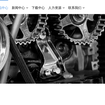
品中心
新闻中心
下载中心
人力资源
联系我们