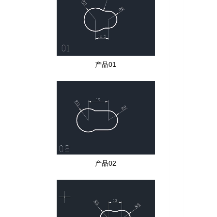
产品01
产品02