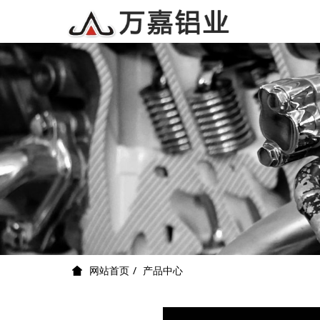
产品中心
网站首页