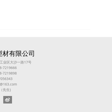
型材有限公司
工业区大沙一路17号
-7219666
-7219898
056343
ye@163.com
（先生)