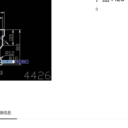
0
细信息