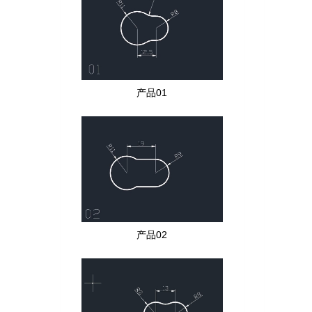
产品01
产品02