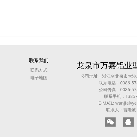
联系我们
龙泉市万嘉铝业
联系方式
公司地址：浙江省龙泉市大沙
电子地图
联系电话：0086-578
公司传真：0086-578
联系手机：13857
E-MAIL: wanjialv
联系人：曹隆波