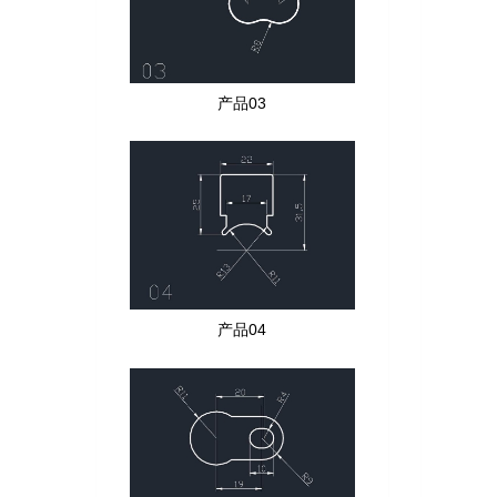
产品03
产品04