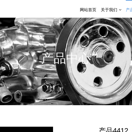
网站首页
关于我们
产
产品中心
产品4412