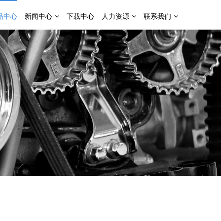
品中心
新闻中心
下载中心
人力资源
联系我们