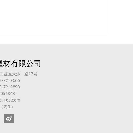
型材有限公司
工业区大沙一路17号
-7219666
-7219898
056343
ye@163.com
（先生)