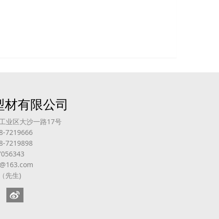
型材有限公司
工业区大沙一路17号
-7219666
-7219898
056343
ye@163.com
（先生)