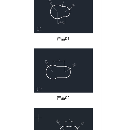
产品01
产品02