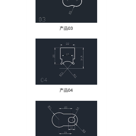
产品03
产品04