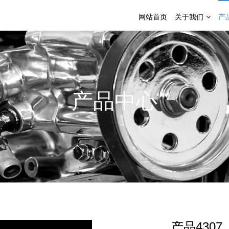
网站首页
关于我们
产
产品中心
产品4307