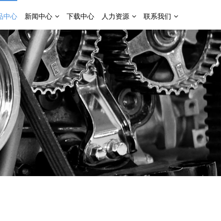
品中心
新闻中心
下载中心
人力资源
联系我们