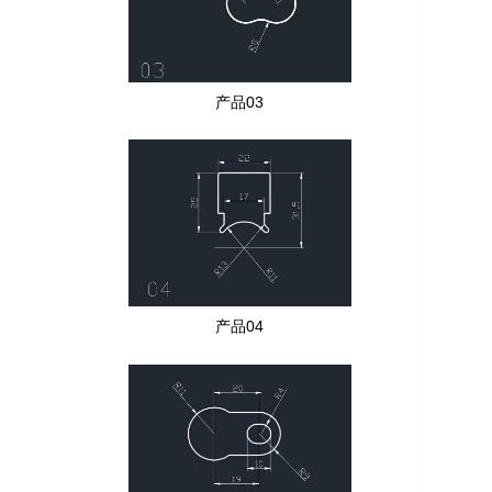
产品03
产品04