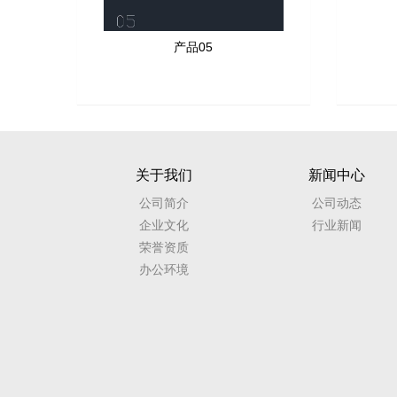
产品05
关于我们
新闻中心
公司简介
公司动态
企业文化
行业新闻
荣誉资质
办公环境