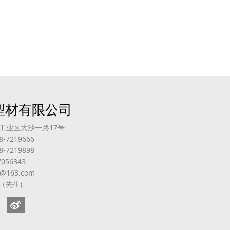
型材有限公司
工业区大沙一路17号
-7219666
-7219898
056343
ye@163.com
（先生)