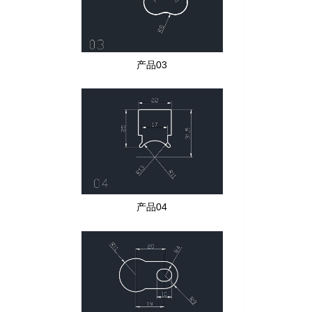
产品03
产品04