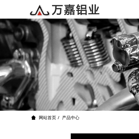
产品中心
网站首页