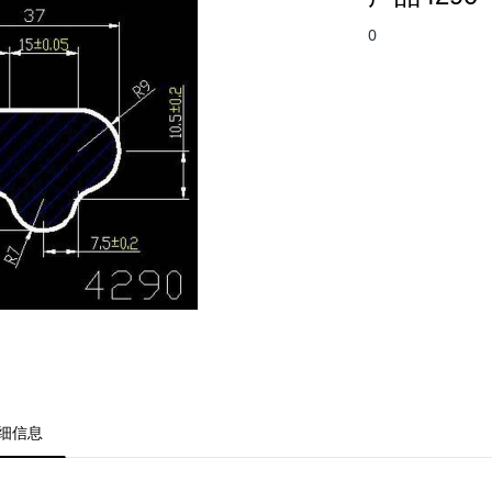
0
细信息