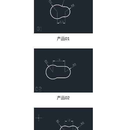
产品01
产品02