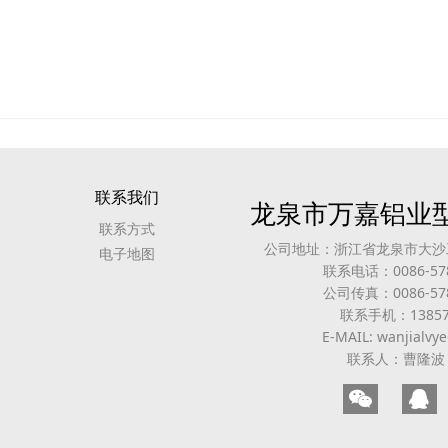
联系我们
龙泉市万嘉铝业
联系方式
公司地址：浙江省龙泉市大沙
电子地图
联系电话：0086-578
公司传真：0086-578
联系手机：13857
E-MAIL: wanjialv
联系人：曹隆波