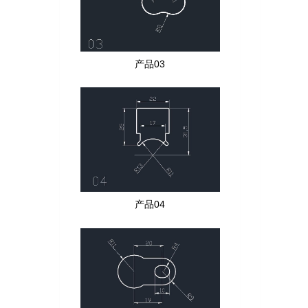
产品03
产品04