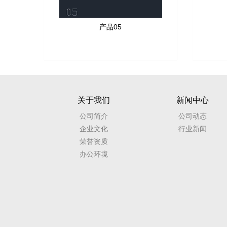
产品05
关于我们
新闻中心
公司简介
公司动态
企业文化
行业新闻
荣誉资质
办公环境