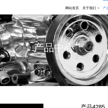
网站首页
关于我们
产
产品中心
产品4285