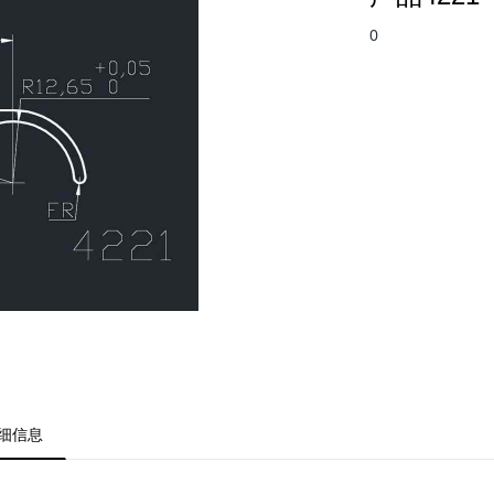
0
细信息