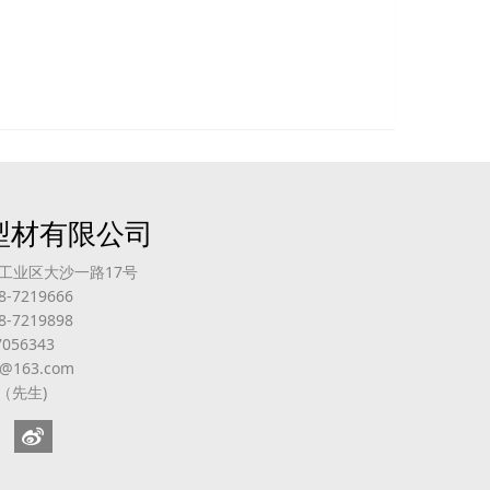
型材有限公司
工业区大沙一路17号
-7219666
-7219898
056343
ye@163.com
（先生)