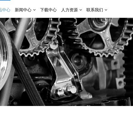
品中心
新闻中心
下载中心
人力资源
联系我们