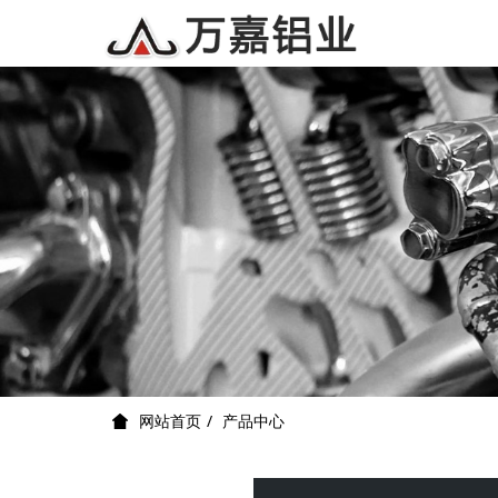
产品中心
网站首页