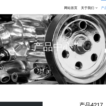
网站首页
关于我们
产
产品中心
产品4217