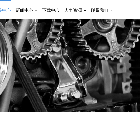
品中心
新闻中心
下载中心
人力资源
联系我们