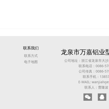
联系我们
龙泉市万嘉铝业
联系方式
公司地址：浙江省龙泉市大沙
电子地图
联系电话：0086-578
公司传真：0086-578
联系手机：13857
E-MAIL: wanjialv
联系人：曹隆波