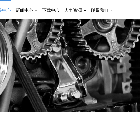
品中心
新闻中心
下载中心
人力资源
联系我们