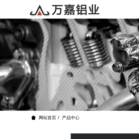
产品中心
网站首页