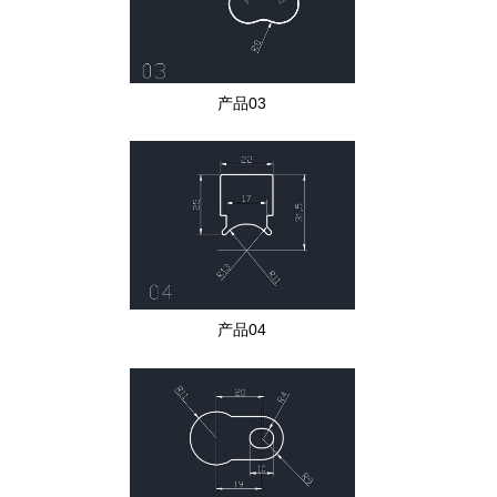
产品03
产品04