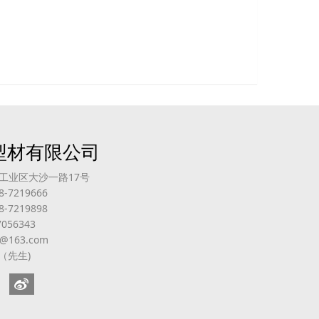
型材有限公司
工业区大沙一路17号
-7219666
-7219898
056343
ye@163.com
（先生)