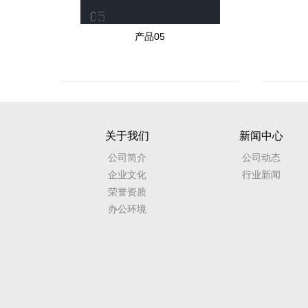
产品05
关于我们
新闻中心
公司简介
公司动态
企业文化
行业新闻
荣誉资质
办公环境