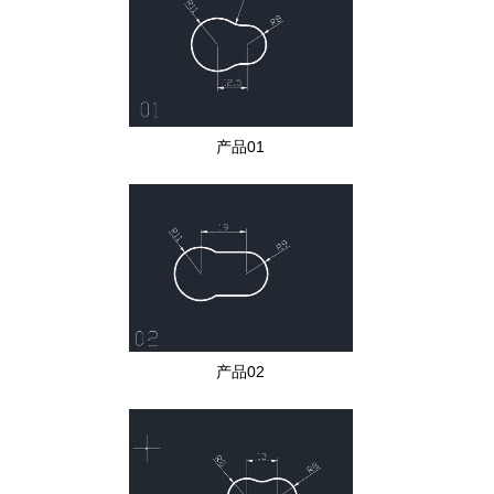
产品01
产品02