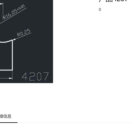
0
细信息