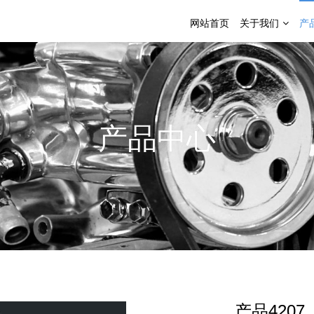
网站首页
关于我们
产
产品中心
产品4207