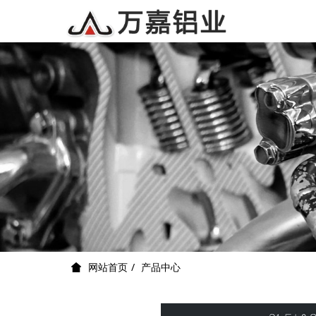
产品中心
网站首页