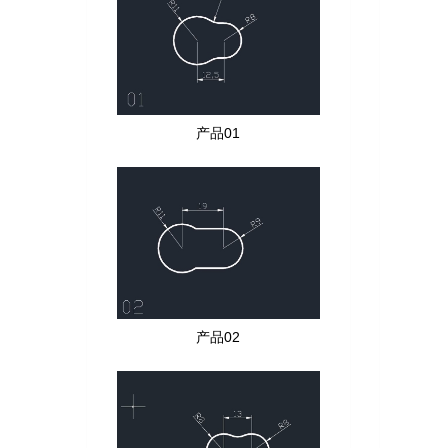
产品01
产品02