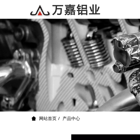
产品中心
网站首页