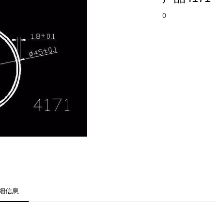
0
细信息