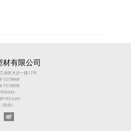
型材有限公司
工业区大沙一路17号
-7219666
-7219898
056343
ye@163.com
（先生)