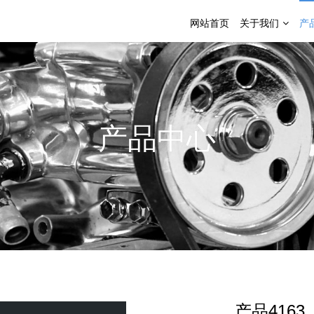
网站首页
关于我们
产
产品中心
产品4163