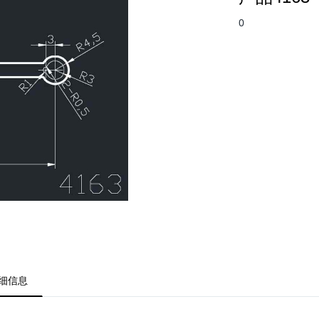
0
细信息