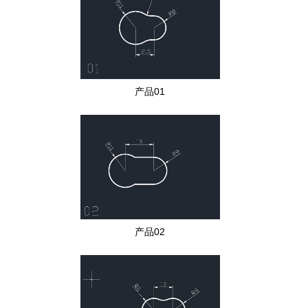
产品01
产品02