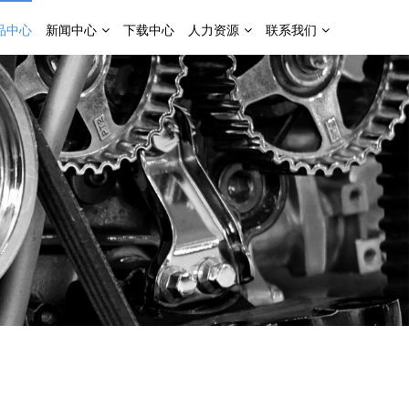
品中心
新闻中心
下载中心
人力资源
联系我们