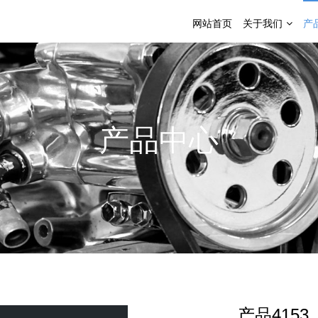
网站首页
关于我们
产
产品中心
产品4153