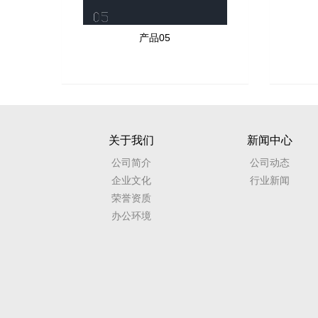
产品05
关于我们
新闻中心
公司简介
公司动态
企业文化
行业新闻
荣誉资质
办公环境