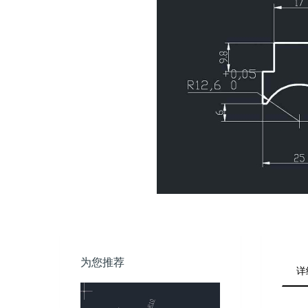
为您推荐
详