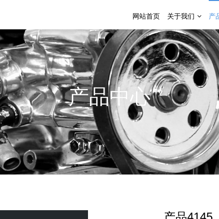
网站首页
关于我们
产
产品中心
产品4145