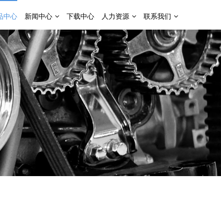
品中心
新闻中心
下载中心
人力资源
联系我们