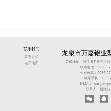
联系我们
龙泉市万嘉铝业
联系方式
公司地址：浙江省龙泉市大沙
电子地图
联系电话：0086-578
公司传真：0086-578
联系手机：13857
E-MAIL: wanjialv
联系人：曹隆波