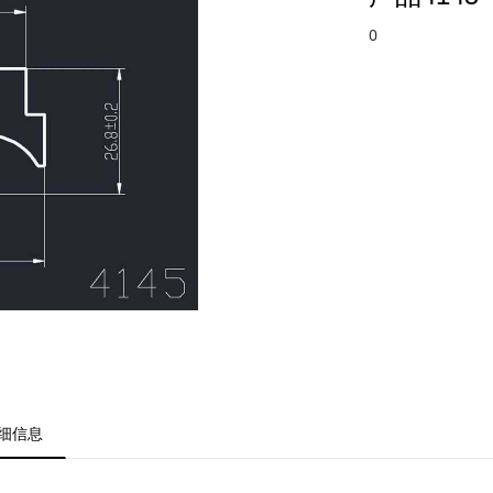
0
细信息