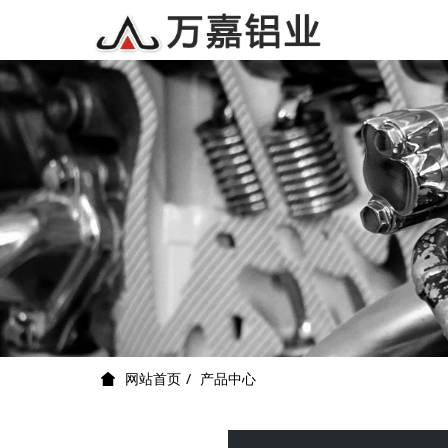
产品中心
网站首页