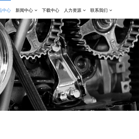
品中心
新闻中心
下载中心
人力资源
联系我们