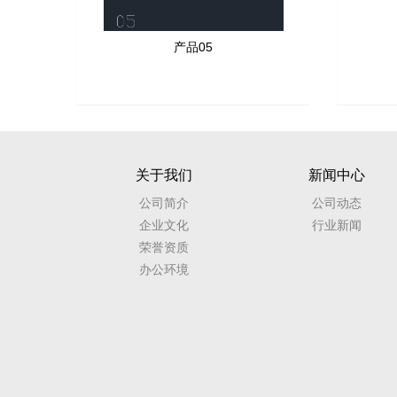
产品05
关于我们
新闻中心
公司简介
公司动态
企业文化
行业新闻
荣誉资质
办公环境