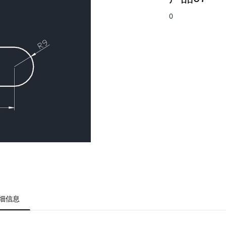
0
细信息