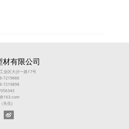
型材有限公司
工业区大沙一路17号
-7219666
-7219898
056343
ye@163.com
（先生)